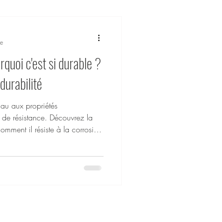
re
quoi c'est si durable ?
durabilité
iau aux propriétés
t de résistance. Découvrez la
comment il résiste à la corrosion
vos bijoux et accessoires.
ydable est un choix durable et