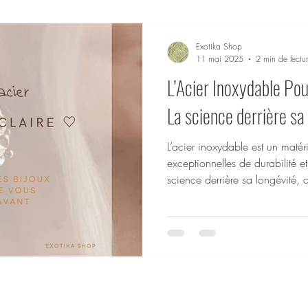
logique
Spécial Fêtes
Maroquinerie
Look & Tendance
Exotika Shop
11 mai 2025
2 min de lectu
L’Acier Inoxydable Pour
La science derrière sa 
L’acier inoxydable est un matér
exceptionnelles de durabilité e
science derrière sa longévité, 
et pourquoi il est parfait pour 
Apprenez pourquoi l’acier inox
fiable.