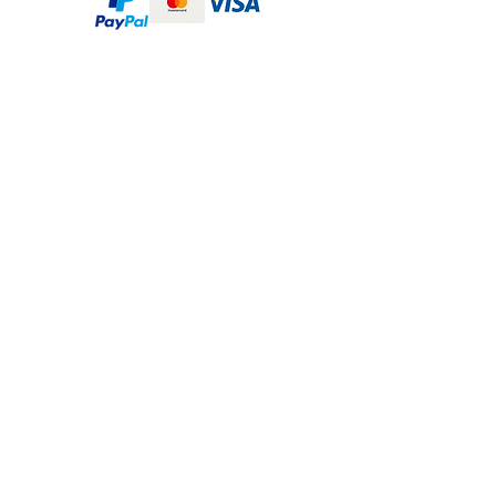
LIVRAISON GRATUITE
Dès 20 € d'achat
EXPÉDITION EN 24H
En Lettre Suivie
10% de réduction sur votre 1ère
commande