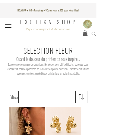
NOUVEAU 🔥 Offre Parrainage = 5€ pour vous et 10€ pour votre filleul
EXOTIKA SHOP
Bijoux waterproof & Accessoires
SÉLECTION FLEUR
Quand la douceur du printemps nous inspire ...
Explorez notre gamme de créations florales et de motifs délicats, conçues pour
évoquer la beauté éphémère de la nature en pleine éclosion. Embrassez la saison
avec notre sélection de bijoux printaniers en acier inoxydable.
Filtrer