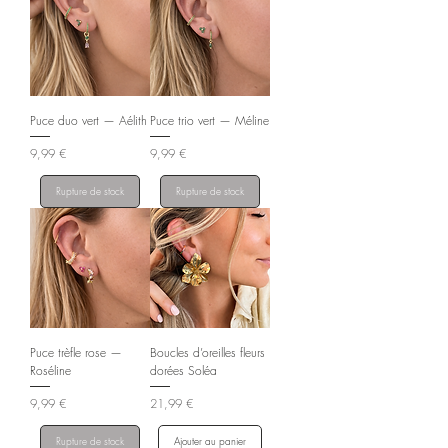
Puce duo vert — Aélith
Puce trio vert — Méline
Prix
Prix
9,99 €
9,99 €
Rupture de stock
Rupture de stock
Puce trèfle rose —
Boucles d’oreilles fleurs
Roséline
dorées Soléa
Prix
Prix
9,99 €
21,99 €
Rupture de stock
Ajouter au panier