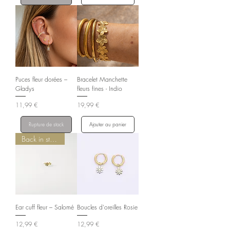
Puces fleur dorées –
Bracelet Manchette
Gladys
fleurs fines - Indio
Prix
Prix
11,99 €
19,99 €
Rupture de stock
Ajouter au panier
Back in stock
Ear cuff fleur – Salomé
Boucles d'oreilles Rosie
Prix
Prix
12,99 €
12,99 €