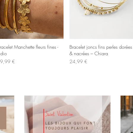
Aperçu rapide
Aperçu rapide
racelet Manchette fleurs fines -
Bracelet joncs fins perles dorées
ndio
& nacrées – Chiara
ix
Prix
9,99 €
24,99 €