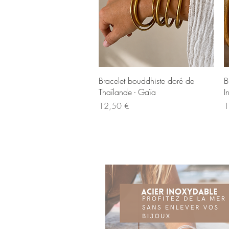
Aperçu rapide
Bracelet bouddhiste doré de
B
Thaïlande - Gaïa
I
Prix
Pr
12,50 €
1