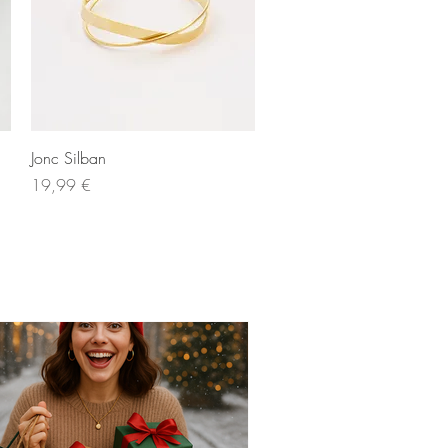
Aperçu rapide
Jonc Silban
Prix
19,99 €