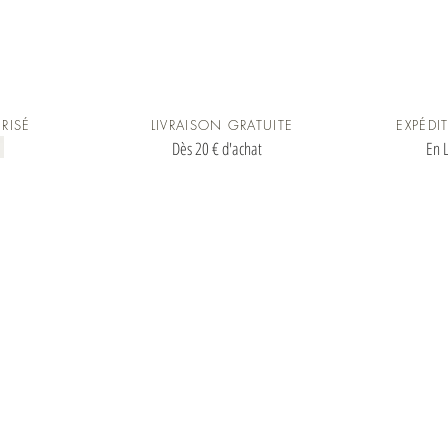
Découvrez les pièces qui font toujours
sh
plaisir pour la Saint-Valentin
wa
qu
RISÉ
LIVRAISON GRATUITE
EXPÉDI
Dès 20 € d'achat
En L