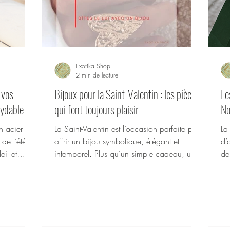
Exotika Shop
2 min de lecture
 vos
Bijoux pour la Saint-Valentin : les pièces
Le
xydable
qui font toujours plaisir
No
n acier
La Saint-Valentin est l’occasion parfaite pour
La
 de l’été :
offrir un bijou symbolique, élégant et
d’
eil et
intemporel. Plus qu’un simple cadeau, un
de
me en
bijou est un souvenir précieux qui traverse
Pa
le temps et accompagne chaque moment
bij
de vie. Chez Exotika Shop, nos bijoux en
pl
acier inoxydable sont pensés pour durer :
hy
résistants, élégants, hypoallergéniques et
pa
parfaits pour un usage quotidien.
que