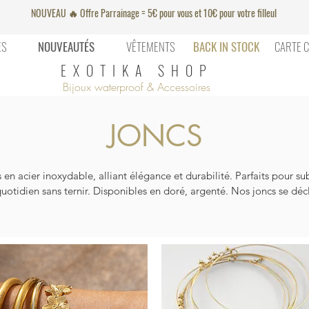
NOUVEAU 🔥 Offre Parrainage = 5€ pour vous et 10€ pour votre filleul
ES
NOUVEAUTÉS
VÊTEMENTS
BACK IN STOCK
CARTE 
EXOTIKA SHOP
Bijoux waterproof & Accessoires
JONCS
en acier inoxydable, alliant élégance et durabilité. Parfaits pour sub
 quotidien sans ternir. Disponibles en doré, argenté. Nos joncs se dé
. Ajoutez une touche de style à votre tenue avec des accessoires moder
ection.