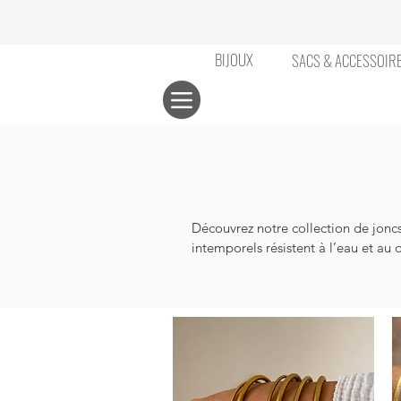
BIJOUX
SACS & ACCESSOIR
Découvrez notre collection de joncs 
intemporels résistent à l’eau et au
ornés de pierres et détails raffinés
et garantie qualité sur toute la coll