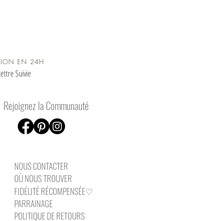
op.com ), nous créons des bijoux
terproof, conçus pour être portés au
otidien tout en restant raffinés. Décou
TION EN 24H
ettre Suivie
Rejoignez la Communauté
NOUS CONTAC
TER
OÙ NOUS TROUVER
FIDÉLITÉ RÉCOMPENSÉE♡
PARRAINAGE
POLITIQUE DE RETOURS