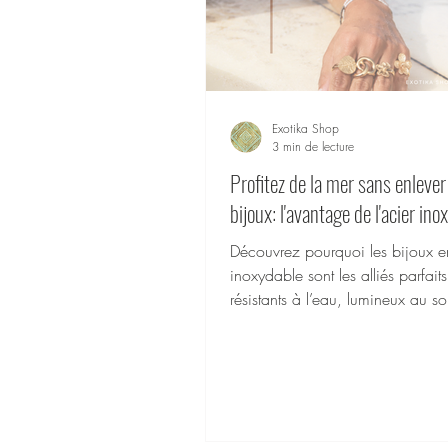
Exotika Shop
3 min de lecture
Profitez de la mer sans enlever
bijoux: l'avantage de l'acier ino
Découvrez pourquoi les bijoux e
inoxydable sont les alliés parfaits
résistants à l’eau, lumineux au sol
faciles à porter à la plage com
soirée.