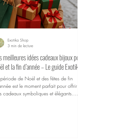
Exotika Shop
3 min de lecture
s meilleures idées cadeaux bijoux pour
ël et la fin d’année – Le guide Exotika
 période de Noël et des fêtes de fin
année est le moment parfait pour offrir
s cadeaux symboliques et élégants.
rmi les attentions les plus appréciées, les
oux en acier inoxydable occupent une
ace de choix : durables,
poallergéniques, brillants et sans entretien
rticulier, ils sont idéals pour combler ceux
 vous aimez.Chez Exotika ( exotika-