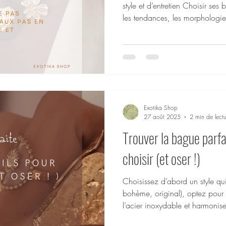
style et d’entretien Choisir ses
les tendances, les morphologies
erreurs peuvent nuire à votre s
pièces ! Chez Exotika , on vou
avec une série de conseils sim
que ce soit pour le look ou l’en
bijoux imposants en même tem
Exotika Shop
27 août 2025
2 min de lectu
Trouver la bague parfai
choisir (et oser !)
Choisissez d’abord un style qu
bohème, original), optez pou
l’acier inoxydable et harmonis
Bonne nouvelle : toutes nos bag