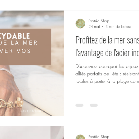
logique
Spécial Fêtes
Maroquinerie
Look & Tendance
Exotika Shop
24 mai
3 min de lecture
Profitez de la mer sans
l'avantage de l'acier i
Découvrez pourquoi les bijoux 
alliés parfaits de l’été : résista
faciles à porter à la plage co
Exotika Shop