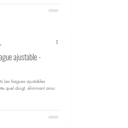
 look sur mesure.
e
ague ajustable -
ts Les bagues ajustables
te quel doigt, éliminant ainsi