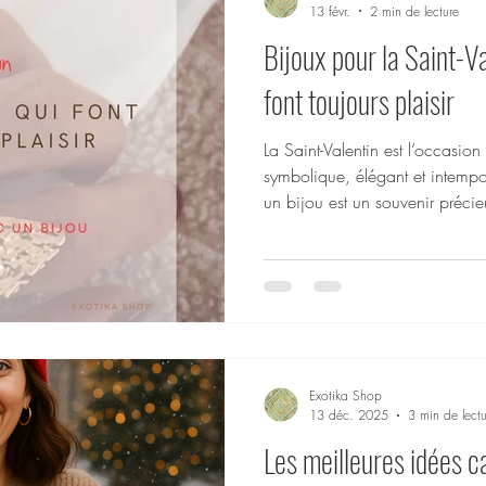
13 févr.
2 min de lecture
Bijoux pour la Saint-Va
font toujours plaisir
La Saint-Valentin est l’occasion 
symbolique, élégant et intempo
un bijou est un souvenir précie
accompagne chaque moment de vie. Chez Ex
nos bijoux en acier inoxydable
résistants, élégants, hypoallerg
usage quotidien. Découvrez les 
pour la Saint-Valentin
Exotika Shop
13 déc. 2025
3 min de lectu
Les meilleures idées c