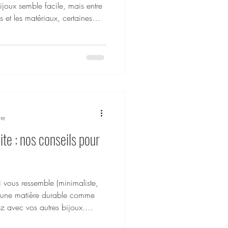
 bijoux semble facile, mais entre
 et les matériaux, certaines
tyle… et à la longévité de vos
s aide à faire les bons choix
ples pour éviter les faux pas —
tretien. 🚫 1. Porter trop de
ps Accumuler des pièces
re
te : nos conseils pour
i vous ressemble (minimaliste,
r une matière durable comme
ez avec vos autres bijoux.
ues Exotika sont taille unique