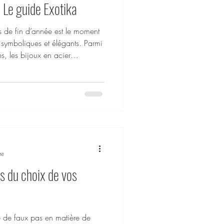
– Le guide Exotika
s de fin d’année est le moment
 symboliques et élégants. Parmi
es, les bijoux en acier
ns entretien particulier, ils sont
vous aimez.Chez Exotika (
s des bijoux waterproof,
dien tout en restant raffinés.
re
rs du choix de vos
 de faux pas en matière de