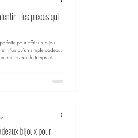
lentin : les pièces qui
parfaite pour offrir un bijou
rel. Plus qu’un simple cadeau,
ux qui traverse le temps et
otika Shop,
 sont pensés pour durer :
éniques et parfaits pour un
pièces qui font toujours plaisir
re
adeaux bijoux pour