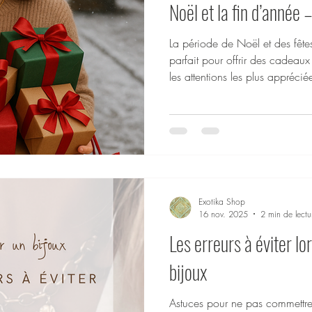
Noël et la fin d’année 
La période de Noël et des fête
parfait pour offrir des cadeaux
les attentions les plus apprécié
inoxydable occupent une place de choix : durables,
hypoallergéniques, brillants et sa
idéals pour combler ceux que 
exotika-shop.com ), nous créon
conçus pour être portés au quoti
Décou
Exotika Shop
16 nov. 2025
2 min de lectu
Les erreurs à éviter lo
bijoux
Astuces pour ne pas commettre