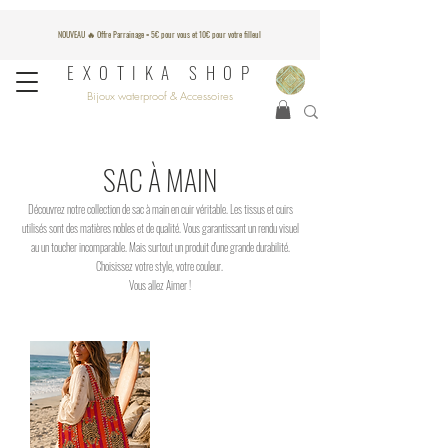
NOUVEAU 🔥 Offre Parrainage = 5€ pour vous et 10€ pour votre filleul
EXOTIKA SHOP
Bijoux waterproof & Accessoires
SAC À MAIN
Découvrez notre collection de sac à main en cuir véritable. Les tissus et cuirs
utilisés sont des matières nobles et de qualité. Vous garantissant un rendu visuel
au un toucher incomparable. Mais surtout un produit d'une grande durabilité.
Choisissez votre style, votre couleur.
Vous allez Aimer !