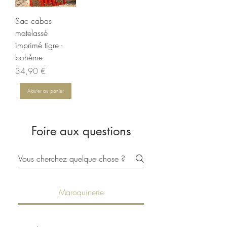
Sac cabas
matelassé
imprimé tigre -
bohème
Prix
34,90 €
Ajouter au panier
Foire aux questions
Maroquinerie