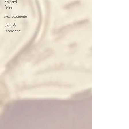
Spécial
Fêtes
Maroquinerie
Look &
Tendance