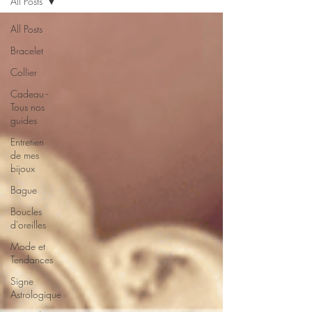
All Posts
All Posts
Bracelet
Collier
Cadeau -
Tous nos
guides
Entretien
de mes
bijoux
Bague
Boucles
d'oreilles
Mode et
Tendances
Signe
Astrologique