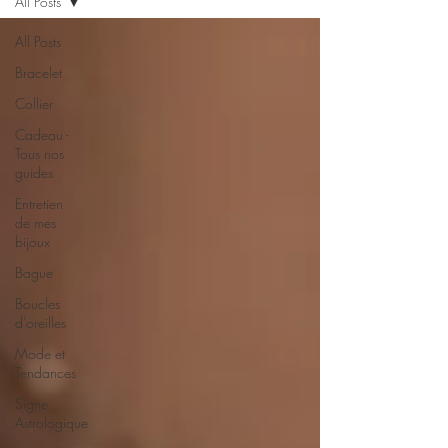
All Posts
All Posts
Bracelet
Collier
Cadeau -
Tous nos
guides
Entretien
de mes
bijoux
Bague
Boucles
d'oreilles
Mode et
Tendances
Signe
Astrologique