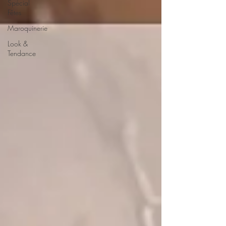
Spécial
Fêtes
Maroquinerie
Look &
Tendance