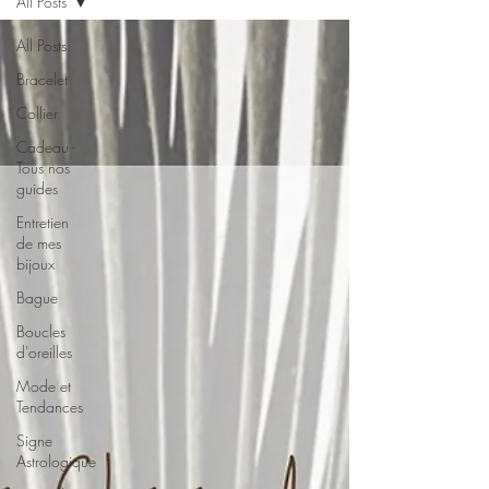
All Posts
All Posts
Bracelet
Collier
Cadeau -
Tous nos
guides
Entretien
de mes
bijoux
Bague
Boucles
d'oreilles
Mode et
Tendances
Signe
Astrologique