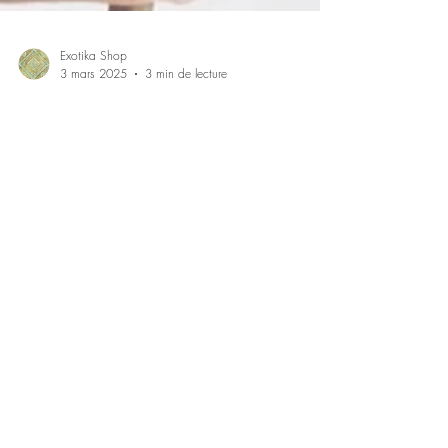
Exotika Shop
3 mars 2025
3 min de lecture
Pourquoi Choisir des Bijoux en Acier
Inoxydable ? Un Style Éthique et Durable
"Découvrez pourquoi les bijoux en acier inoxydable
sont le choix idéal : résistants, élégants, et parfaits pour
un mode de vie éthique et du
PAIEMENT SÉCURISÉ