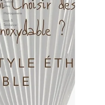
Spécial
Fêtes
Maroquinerie
Look &
Tendance