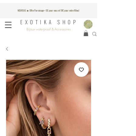
NOUVEAU 🔥 Offre Parrainage = 5€ pour vous et 10€ pour votre filleul
EXOTIKA SHOP
Bijoux waterproof & Accessoires