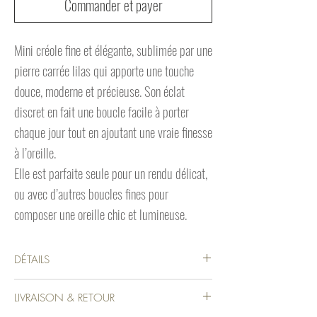
Commander et payer
Mini créole fine et élégante, sublimée par une
pierre carrée lilas qui apporte une touche
douce, moderne et précieuse. Son éclat
discret en fait une boucle facile à porter
chaque jour tout en ajoutant une vraie finesse
à l’oreille.
Elle est parfaite seule pour un rendu délicat,
ou avec d’autres boucles fines pour
composer une oreille chic et lumineuse.
DÉTAILS
DESCRIPTION
LIVRAISON & RETOUR
💛 Couleur : doré & lilas
💎 Détail : pierre carrée