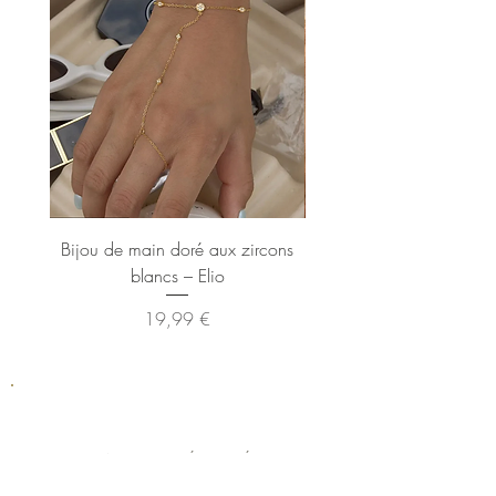
Bijou de main doré aux zircons
Bague dorée XL ann
blancs – Elio
Prix
19,99 €
PAIEMENT SÉCURISÉ