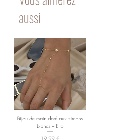
est réservé aux bijoux.
aussi
Bijou de main doré aux zircons
Bague dorée XL ann
blancs – Elio
Prix
19,99 €