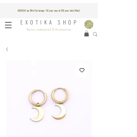
NOUVEAU 🔥 Offre Parrainage = 5€ pour vous et 10€ pour votre filleul
EXOTIKA SHOP
Bijoux waterproof & Accessoires