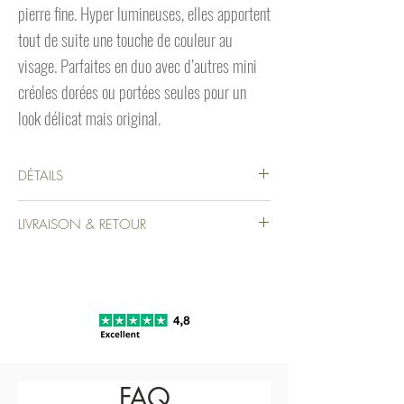
pierre fine. Hyper lumineuses, elles apportent
tout de suite une touche de couleur au
visage. Parfaites en duo avec d’autres mini
créoles dorées ou portées seules pour un
look délicat mais original.
DÉTAILS
🌙 Matière : laiton plaqué or
LIVRAISON & RETOUR
💛 Couleurs : doré, vert émeraude & rose
framboise
FRANCE MÉTROPOLITAINE:
📏 Taille : env. 1,3 cm de diamètre
Livraison à Domicile:
⭐ Style : créoles colorées, esprit bijoux fins et
- 2 à 3 jours ouvrés le lendemain de l'expédition
tendance
En lettre suivie: GRATUIT dès 20€ d'achat, sinon
2,99€
Avec colissimo : 5,90€ ou 7,90€ avec signature
Livraison en Point Relais:
- Mondial Relais: 3 à 6 jours ouvrés le lendemain
FAQ
de l'expédition