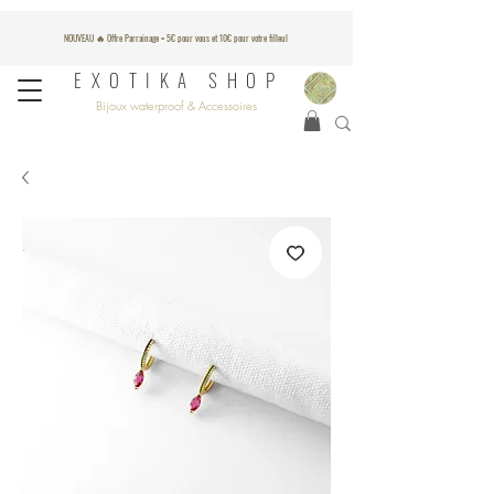
NOUVEAU 🔥 Offre Parrainage = 5€ pour vous et 10€ pour votre filleul
EXOTIKA SHOP
Bijoux waterproof & Accessoires