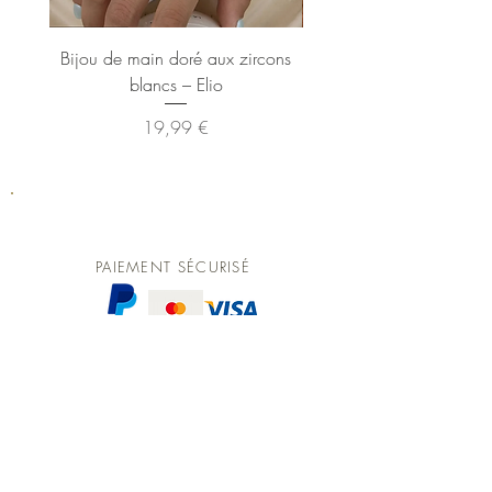
Bijou de main doré aux zircons
Bague dorée XL ann
blancs – Elio
Prix
19,99 €
PAIEMENT SÉCURISÉ
LIVRAISON GRATUITE
Dès 20 € d'achat