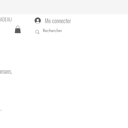
CADEAU
Me connecter
mamans.
.