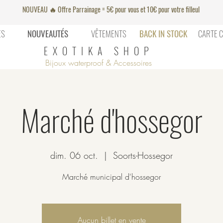
NOUVEAU 🔥 Offre Parrainage = 5€ pour vous et 10€ pour votre filleul
ES
NOUVEAUTÉS
VÊTEMENTS
BACK IN STOCK
CARTE 
EXOTIKA SHOP
Bijoux waterproof & Accessoires
Marché d'hossegor
dim. 06 oct.
  |  
Soorts-Hossegor
Marché municipal d'hossegor
Aucun billet en vente