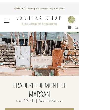
NOUVEAU 🔥 Offre Parrainage = 5€ pour vous et 10€ pour votre filleul
EXOTIKA SHOP
Bijoux waterproof & Accessoires
BRADERIE DE MONT DE
MARSAN
sam. 12 juil.
  |  
Mont-de-Marsan