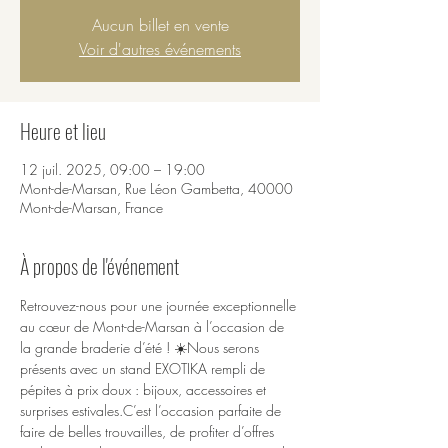
Aucun billet en vente
Voir d'autres événements
Heure et lieu
12 juil. 2025, 09:00 – 19:00
Mont-de-Marsan, Rue Léon Gambetta, 40000
Mont-de-Marsan, France
À propos de l'événement
Retrouvez-nous pour une journée exceptionnelle 
au cœur de Mont-de-Marsan à l’occasion de 
la grande braderie d’été ! ☀️Nous serons 
présents avec un stand EXOTIKA rempli de 
pépites à prix doux : bijoux, accessoires et 
surprises estivales.C’est l’occasion parfaite de 
faire de belles trouvailles, de profiter d’offres 