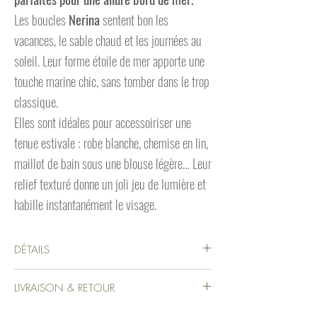
Les boucles
Nerina
sentent bon les
vacances, le sable chaud et les journées au
soleil. Leur forme étoile de mer apporte une
touche marine chic, sans tomber dans le trop
classique.
Elles sont idéales pour accessoiriser une
tenue estivale : robe blanche, chemise en lin,
maillot de bain sous une blouse légère… Leur
relief texturé donne un joli jeu de lumière et
habille instantanément le visage.
DÉTAILS
Détails produit :
LIVRAISON & RETOUR
🐚 Matière : acier inoxydable
✨ Couleur : doré
FRANCE MÉTROPOLITAINE:
⭐ Forme : étoile de mer