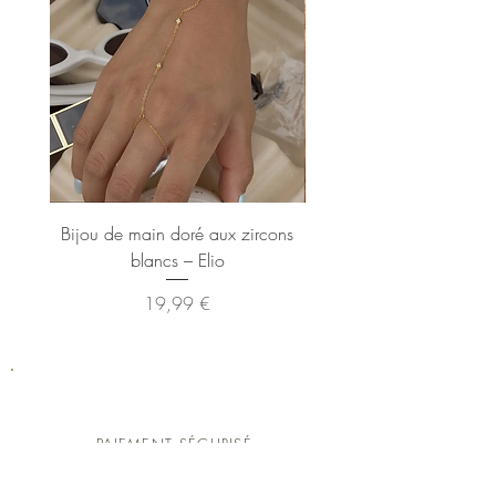
Bijou de main doré aux zircons
Bague dorée XL ann
blancs – Elio
Prix
19,99 €
PAIEMENT SÉCURISÉ