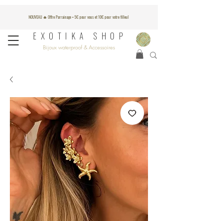
NOUVEAU 🔥 Offre Parrainage = 5€ pour vous et 10€ pour votre filleul
EXOTIKA SHOP
Bijoux waterproof & Accessoires