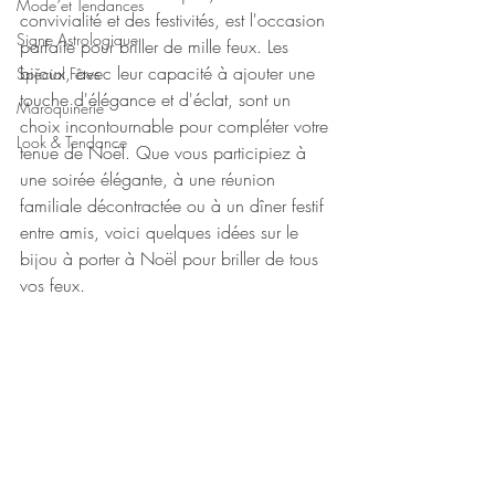
Mode et Tendances
convivialité et des festivités, est l'occasion 
Signe Astrologique
parfaite pour briller de mille feux. Les 
bijoux, avec leur capacité à ajouter une 
Spécial Fêtes
touche d'élégance et d'éclat, sont un 
Maroquinerie
choix incontournable pour compléter votre 
Look & Tendance
tenue de Noël. Que vous participiez à 
une soirée élégante, à une réunion 
familiale décontractée ou à un dîner festif 
entre amis, voici quelques idées sur le 
bijou à porter à Noël pour briller de tous 
vos feux.