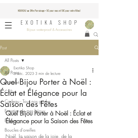
NOUVEAU 🔥 Offre Parrainage = 5€ pour vous et 10€ pour votre filleul
EXOTIKA SHOP
Bijoux waterproof & Accessoires
Post
All Posts
Exotika Shop
All Posts
3 déc. 2023
3 min de lecture
Quel Bijou Porter à Noël :
Bracelet
Éclat et Élégance pour la
Collier
Cadeau - Tous nos guides
Saison des Fêtes
Entretien de mes bijoux
Quel Bijou Porter à Noël : Éclat et 
Élégance pour la Saison des Fêtes
Bague
Boucles d'oreilles
Noël, la saison de la joie, de la 