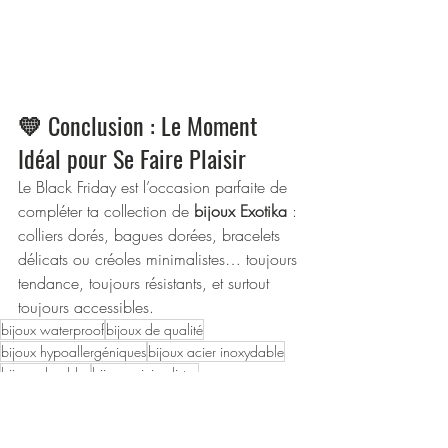
💛 Conclusion : Le Moment 
Idéal pour Se Faire Plaisir
Le Black Friday est l’occasion parfaite de 
compléter ta collection de 
bijoux Exotika
 : 
colliers dorés, bagues dorées, bracelets 
délicats ou créoles minimalistes… toujours 
tendance, toujours résistants, et surtout 
toujours accessibles.
bijoux waterproof
bijoux de qualité
bijoux hypoallergéniques
bijoux acier inoxydable
bijoux durables
bijoux minimalistes
bijoux résistants à l’eau
bagues acier inoxydable
créoles dorées
colliers dorés
bijoux abordables
bagues dorées
bagues réglables