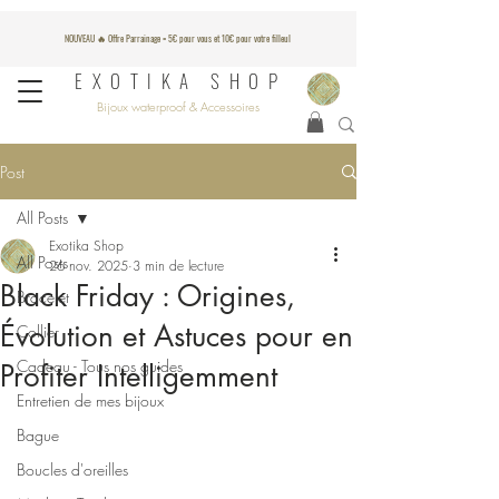
NOUVEAU 🔥 Offre Parrainage = 5€ pour vous et 10€ pour votre filleul
EXOTIKA SHOP
Bijoux waterproof & Accessoires
Post
All Posts
Exotika Shop
All Posts
26 nov. 2025
3 min de lecture
Black Friday : Origines,
Bracelet
Évolution et Astuces pour en
Collier
Cadeau - Tous nos guides
Profiter Intelligemment
Entretien de mes bijoux
Bague
Boucles d'oreilles